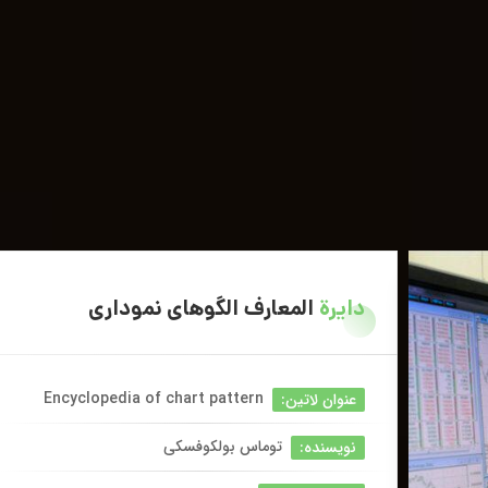
دایرة
المعارف الگوهای نموداری
Encyclopedia of chart pattern
عنوان لاتین:
توماس بولکوفسکی
نویسنده: