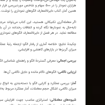
به‌عنوان یک مهندس می‌خواست واقعیات را بیابد و از شعاره
هزاران نمودار را در
500
سهام و شاخص موردبررسی قرار د
همین آمار، کتاب دایرة‌المعارف الگوهای نموداری را نوشت
.
اگر معامله‌گری تکنیکالی هستید، این کتاب می‌تواند مرج
تابه‌حال به نمودارها نگاه کرده و اتفاقات رخداده در
مطالعه نماید
.
در هر فصل از دایرة‌المعارف الگوهای نمودار
چکیدۀ نتایج
:
خلاصه آماری از رفتار الگو؛ ازجمله رتبۀ عم
میزان گریزها در بازارهای کاهشی و افزایشی
.
بررسی اجمالی
:
معرفی گستردۀ الگو و راهنمای شناسایی الگ
ارزیابی ناکامی
:
الگوهای ناکام مانده و دلایل ناکامی آن‌ها
.
آمار
:
بررسی عملکرد و کارایی الگو با دسته‌بندی به انواع باز
میزان ناکامی، اشکال حجم معاملات، آمار عملکرد مربوط به‌اند
شیوه‌های معاملاتی
:
استراتژی مناسب جهت افزایش سود 