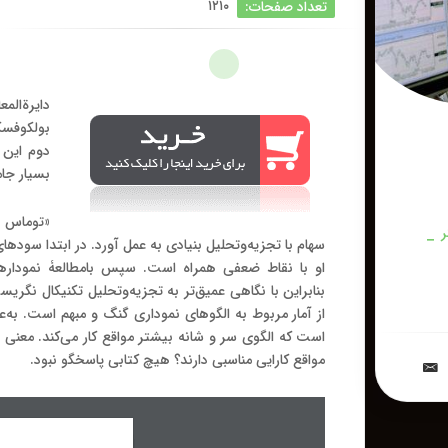
۱۲۱۰
تعداد صفحات:
دایرة‌ال
بولکوفس
دوم این 
بسیار جا
«
توماس ب
ر
سهام با تجزیه‌وتحلیل بنیادی به عمل آورد
.
در ابتدا سودها
|
او با نقاط ضعفی همراه است
.
سپس بامطالعۀ نمودارها
بنابراین با نگاهی عمیق‌تر به تجزیه‌وتحلیل تکنیکال نگری
از آمار مربوط به الگوهای نموداری گنگ و مبهم است
.
به‌
است که الگوی سر و شانه بیشتر مواقع کار می‌کند
.
معنی آ
مواقع کارایی مناسبی دارند؟ هیچ کتابی پاسخگو نبود
.