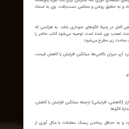
ای کلیشه‌ای دوری کند؛ بنابراین برای یک دوره پنج‌ساله،
اد و به حقایق روشن و محکمی دست‌یافت
.
وی به استناد
عی کامل در زمینۀ الگوهای نموداری باشد
.
به هرکسی که
 آن باعث تعجب وی شده است توصیه می‌شود کتاب حاضر را
ی، مباحث زیر مطرح می‌شود
:
لکرد آن، میزان ناکامی‌ها، میانگین افزایش یا کاهش قیمت،
و
.
ار
(
کاهشی، افزایشی
)
ازجمله میانگین افزایش یا کاهش،
ازۀ الگوها
.
و به حداقل رساندن ریسک معاملات با مثال آوری از