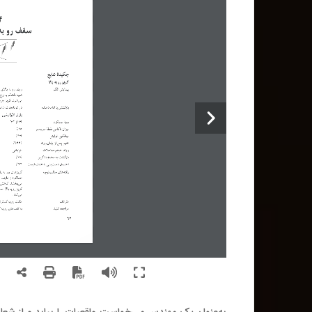
4
سقف  رو ب
چکیدۀ‌نتایج
گریز رو به بالا
پیدایش الگو
روند رو به بالای 
شبیه بلندگو با اوج 
می شود. گریز رو ب
بازگشتی یا ادامه دهنده
در کوتاه مدت ادامه
بازار افزایشی
رتبۀ عملکرد
19
 از 
23
میزان ناکامی نقطۀ سربه سر
15
%
میانگین افزایش
29
%
تغییر پس از پایان روند
(
33
%)
روند حجم معاملات
افزایشی
بازگشت به محدودۀ گریز
54
%
احتمال دست یابی به هدف قیمت
62
%
یافته های جالب توجه
گریزهای رو به پای
عملکرد را دارند.
می بخشد. کاهش ج
گریز رو به بالا 
می کند.
مترادف
مثلث رو به گسترش
مراجعه کنید
به کف های رو به
62